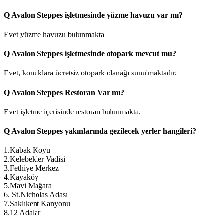
Q
Avalon Steppes işletmesinde yüzme havuzu var mı?
Evet yüzme havuzu bulunmakta
Q
Avalon Steppes işletmesinde otopark mevcut mu?
Evet, konuklara ücretsiz otopark olanağı sunulmaktadır.
Q
Avalon Steppes Restoran Var mı?
Evet işletme içerisinde restoran bulunmakta.
Q
Avalon Steppes yakınlarında gezilecek yerler hangileri?
1.Kabak Koyu
2.Kelebekler Vadisi
3.Fethiye Merkez
4.Kayaköy
5.Mavi Mağara
6. St.Nicholas Adası
7.Saklıkent Kanyonu
8.12 Adalar