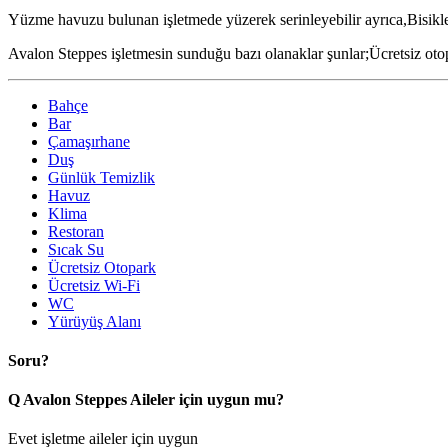
Yüzme havuzu bulunan işletmede yüzerek serinleyebilir ayrıca,Bisiklet,
Avalon Steppes işletmesin sunduğu bazı olanaklar şunlar;Ücretsiz oto
Bahçe
Bar
Çamaşırhane
Duş
Günlük Temizlik
Havuz
Klima
Restoran
Sıcak Su
Ücretsiz Otopark
Ücretsiz Wi-Fi
WC
Yürüyüş Alanı
Soru?
Q
Avalon Steppes Aileler için uygun mu?
Evet işletme aileler için uygun