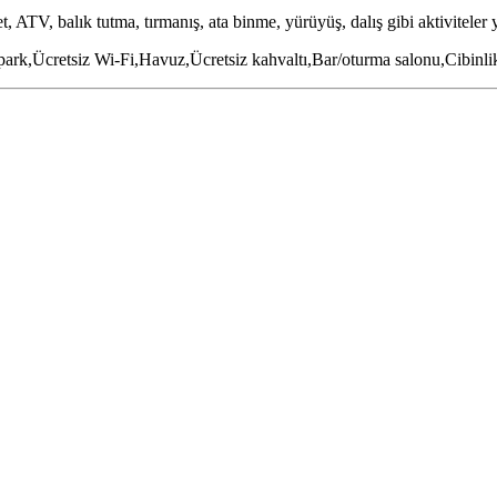
 ATV, balık tutma, tırmanış, ata binme, yürüyüş, dalış gibi aktiviteler y
park,Ücretsiz Wi-Fi,Havuz,Ücretsiz kahvaltı,Bar/oturma salonu,Cibinli