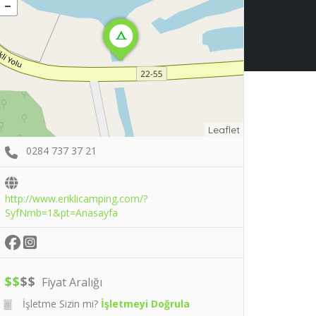
Leaflet
0284 737 37 21
http://www.eriklicamping.com/?
SyfNmb=1&pt=Anasayfa
$
$
$
$
Fiyat Aralığı
İşletme Sizin mi?
İşletmeyi Doğrula