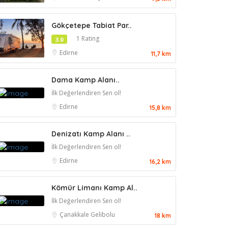
Gökçetepe Tabiat Par..
1 Rating
3.0
Edirne
11,7 km
Dama Kamp Alanı..
İlk Değerlendiren Sen ol!
Edirne
15,8 km
Denizatı Kamp Alanı ..
İlk Değerlendiren Sen ol!
Edirne
16,2 km
Kömür Limanı Kamp Al..
İlk Değerlendiren Sen ol!
Çanakkale
Gelibolu
18 km