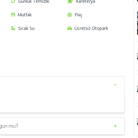
Günlük Temizlik
Kafeterya
Mutfak
Plaj
Sıcak Su
Ücretsiz Otopark
Uygun mu?