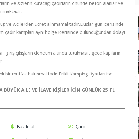
ların ve sizlerin kuracağı çadırların önünde beton alanlar ve
unmaktadır.
 duş ve wc lerden ücret alınmamaktadır.Duşlar gün içerisinde
e tüm çadır kampları aynı bölge içerisinde bulunduğundan dolayı
ı , giriş çıkışların denetim altında tutulması , gece kapıların
r.
ı bir mutfak bulunmaktadır.Erikli Kamping fiyatları ise
AHA BÜYÜK AİLE VE İLAVE KİŞİLER İÇİN GÜNLÜK 25 TL
Buzdolabı
Çadır