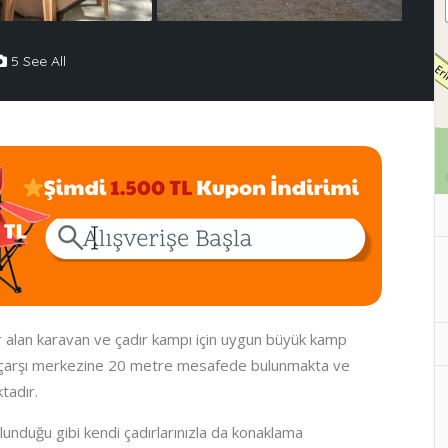
5 See All
yer alan karavan ve çadır kampı için uygun büyük kamp
re çarşı merkezine 20 metre mesafede bulunmakta ve
tadır.
lunduğu gibi kendi çadırlarınızla da konaklama