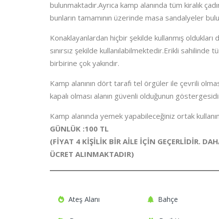
bulunmaktadır.Ayrıca kamp alanında tüm kiralık çadır
bunların tamamının üzerinde masa sandalyeler bul
Konaklayanlardan hiçbir şekilde kullanmış oldukları
sınırsız şekilde kullanılabilmektedir.Erikli sahilind
birbirine çok yakındır.
Kamp alanının dört tarafı tel örgüler ile çevrili olmas
kapalı olması alanın güvenli olduğunun göstergesidi
Kamp alanında yemek yapabileceğiniz ortak kullanıml
GÜNLÜK :100 TL
(FİYAT 4 KİŞİLİK BİR AİLE İÇİN GEÇERLİDİR. D
ÜCRET ALINMAKTADIR)
Ateş Alanı
Bahçe