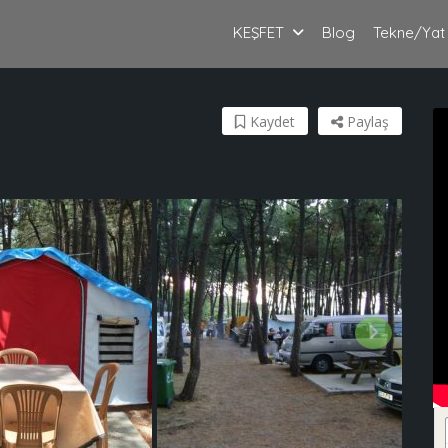
KEŞFET
Blog
Tekne/Yat
Kaydet
Paylaş