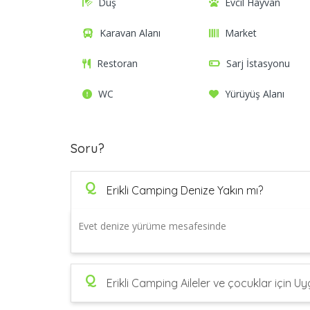
Duş
Evcil Hayvan
Karavan Alanı
Market
Restoran
Sarj İstasyonu
WC
Yürüyüş Alanı
Soru?
Q
Erikli Camping Denize Yakın mı?
Evet denize yürüme mesafesinde
Q
Erikli Camping Aileler ve çocuklar için 