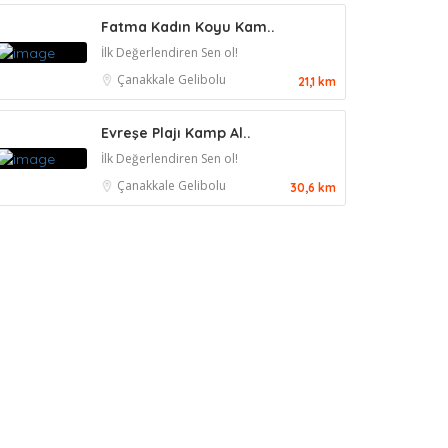
Fatma Kadın Koyu Kam..
İlk Değerlendiren Sen ol!
Çanakkale
Gelibolu
21,1 km
Evreşe Plajı Kamp Al..
İlk Değerlendiren Sen ol!
Çanakkale
Gelibolu
30,6 km