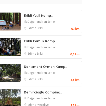
Erikli Yeşil Kamp..
İlk Değerlendiren Sen ol!
Edirne
Erikli
0,1 km
Erikli Çamlık Kamp..
İlk Değerlendiren Sen ol!
Edirne
Erikli
0,2 km
Danişment Orman Kamp..
İlk Değerlendiren Sen ol!
Edirne
Erikli
3,6 km
Demircioğlu Camping..
İlk Değerlendiren Sen ol!
Edirne
Mecidiye
7,5 km