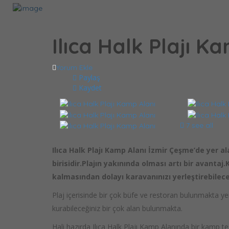
Tesis Ekle
Giriş Yap
KEŞFET
+Kamp Yeri Ekle
Kategoriler
Ilıca Halk Plajı K
Karavan Kamp Alanları
Ücretli Kamp Alanları
Ücretsiz Kamp Alanları
Yorum Ekle
Çocuk Dostu Kamp Alanları
Paylaş
Evcil Hayvan Dostu Kamp Alanları
Kaydet
Havuzlu Kamp Alanları
Plajı Olan Kamp Alanları
Mutfaklı Kamp Alanları
7 see all
Bungalovlu Kamp Alanları
Ücretsiz Wi-Fi Olan Kamp Alanları
Çamaşırhaneli Kamp Alanları
Ilıca Halk Plajı Kamp Alanı İzmir Çeşme’de yer a
Marketli Kamp Alanları
birisidir.Plajın yakınında olması artı bir avantaj
Sarj İstasyonlu Kamp Alanları
kalmasından dolayı karavanınızı yerleştirebileceğ
Romantik Kamp Alanları
Tuvaleti Olan Kamp Alanları
Plaj içerisinde bir çok büfe ve restoran bulunmakta yem
Restoranlı Kamp Alanları
kurabileceğiniz bir çok alan bulunmakta.
Şehirler
Kamp Haritası
Hali hazırda Ilıca Halk Plajı Kamp Alanında bir kamp tes