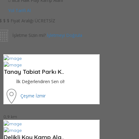
Ilıca Halk Plajı Kamp Alanı
Yol Tarifi Al
$
$
$
Fiyat Aralığı
ÜCRETSİZ
İşletme Sizin mi?
İşletmeyi Doğrula
Tanay Tabiat Parkı K..
İlk Değerlendiren Sen ol!
Çeşme
İzmir
0,9 km
Delikli Koy Kamp Ala..