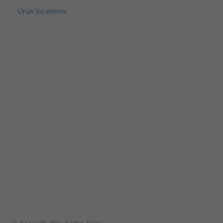
Ürün İnceleme
Tesis Ekle
Giriş Yap