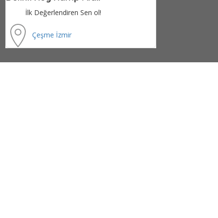
İlk Değerlendiren Sen ol!
Çeşme
İzmir
9,2 km
İzmir Kleopatra Koyu..
İlk Değerlendiren Sen ol!
Çeşme
İzmir
9,4 km
Fedon Koyu Kamp Alan..
İlk Değerlendiren Sen ol!