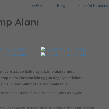
KEŞFET
Blog
Tekne/Yat Kiralama
amp Alanı
lan ücretsiz ve halka açık kamp alanlarından
.Kamp alanı karavan için uygun değil.Şehir içinde
iniz bir yer bulmakta zorlanabilirsiniz.
e-içme olaylarını bu işletmelerden alabilirsiniz.Çadır
isi yok fakat,wc,su ihtiyaçlarınızı karşılayabileceğiniz çevrede