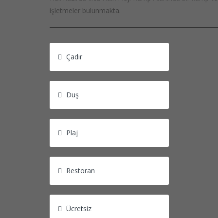
Blog
işletmeler bulunmakta.
Tekne/Yat Kiralama
Ürün İnceleme
Çadır
Duş
Plaj
Restoran
Ücretsiz