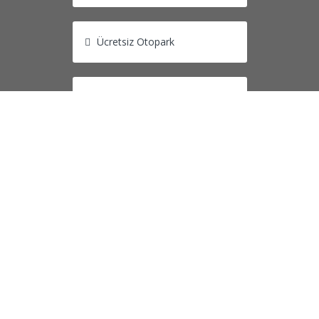
Ücretsiz Otopark
Yürüyüş Alanı
Soru?
Q
Ilıca Halk Plajı Kamp Alanı Aileler i
Evet aileler için uygun
Q
Ilıca Halk Plajı Kamp Alanı Denize Y
Evet denize sıfır konumda yer almakta
Q
Ilıca Halk Plajı Kamp Alanı denizi Nas
Sığ ve temiz bir denize sahip