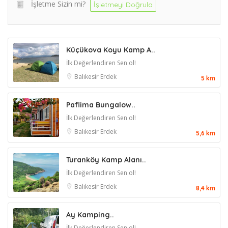
İşletme Sizin mi?
İşletmeyi Doğrula
Küçükova Koyu Kamp A..
İlk Değerlendiren Sen ol!
Balıkesir
Erdek
5 km
Paflima Bungalow..
İlk Değerlendiren Sen ol!
Balıkesir
Erdek
5,6 km
Turanköy Kamp Alanı..
İlk Değerlendiren Sen ol!
Balıkesir
Erdek
8,4 km
Ay Kamping..
İlk Değerlendiren Sen ol!