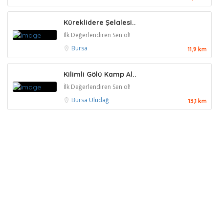
Küreklidere Şelalesi..
İlk Değerlendiren Sen ol!
Bursa
11,9 km
Kilimli Gölü Kamp Al..
İlk Değerlendiren Sen ol!
Bursa
Uludağ
13,1 km