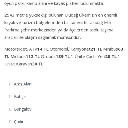
oyun parkı, kamp alanı ve kayak pistleri bulunmakta.
2543 metre yüksekliği bulunan Uludağ ülkemizin en önemli
kayak ve turizm bölgelerinden bir tanesidir. Uludağ Milli
Parkı’na şehir merkezinden ya da ilçelerden toplu taşıma
araçları ile ulaşım sağlamak mümkündür.
Motorsiklet, ATV
14 TL
Otomobil, Kamyonet
21 TL
Minibüs
63
TL
Midibüs
112 TL
Otobüs
189 TL
1 Ünite Çadır Yeri
20 TL
1
Ünite Karavan
30 TL
Ateş Alanı
Bahçe
Bungalov
Çadır