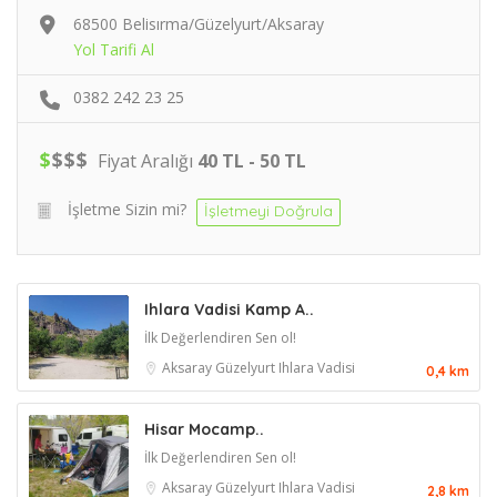
68500 Belisırma/Güzelyurt/Aksaray
Yol Tarifi Al
0382 242 23 25
$
$
$
$
Fiyat Aralığı
40 TL - 50 TL
İşletme Sizin mi?
İşletmeyi Doğrula
Ihlara Vadisi Kamp A..
İlk Değerlendiren Sen ol!
Aksaray
Güzelyurt
Ihlara Vadisi
0,4 km
Hisar Mocamp..
İlk Değerlendiren Sen ol!
Aksaray
Güzelyurt
Ihlara Vadisi
2,8 km